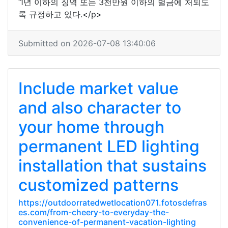
‘1년 이하의 징역 또는 3천만원 이하의 벌금에 처되도
록 규정하고 있다.</p>
Submitted on 2026-07-08 13:40:06
Include market value
and also character to
your home through
permanent LED lighting
installation that sustains
customized patterns
https://outdoorratedwetlocation071.fotosdefras
es.com/from-cheery-to-everyday-the-
convenience-of-permanent-vacation-lighting