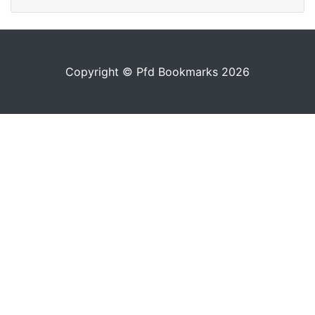
Copyright © Pfd Bookmarks 2026