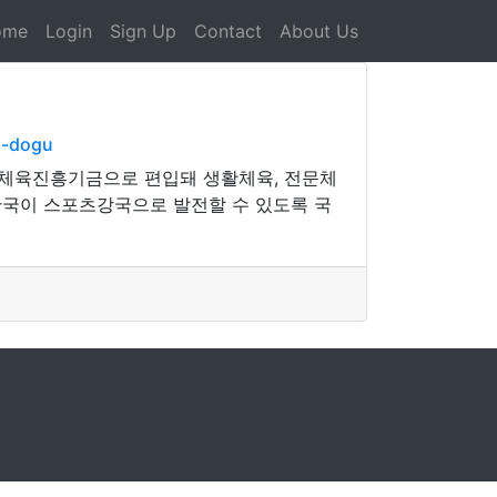
ome
Login
Sign Up
Contact
About Us
i-dogu
국민체육진흥기금으로 편입돼 생활체육, 전문체
 한국이 스포츠강국으로 발전할 수 있도록 국