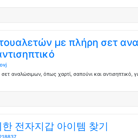
 τουαλετών με πλήρη σετ αν
αντισηπτικό
ovj
σετ αναλώσιμων, όπως χαρτί, σαπούνι και αντισηπτικό, γι
를위한 전자지갑 아이템 찾기
5218837