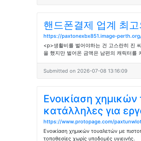
핸드폰결제 업계 최고
https://paxtonexbx851.image-perth.or
<p>생활비를 벌어야하는 건 고스란히 진 씨
을 했지만 벌어온 금액은 남편의 캐릭터를 키
Submitted on 2026-07-08 13:16:09
Ενοικίαση χημικών 
κατάλληλες για εργ
https://www.protopage.com/paxtunwl
Ενοικίαση χημικών τουαλετών με πιστο
τοποθεσίες χωρίς υποδομές υγιεινής.