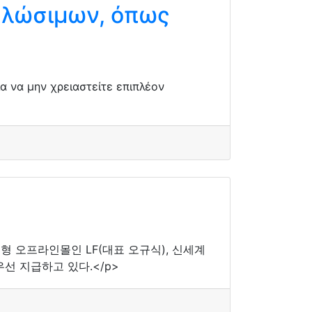
αλώσιμων, όπως
α να μην χρειαστείτε επιπλέον
대형 오프라인몰인 LF(대표 오규식), 신세계
선 지급하고 있다.</p>