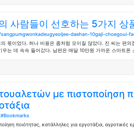
의 사람들이 선호하는 5가지 상
g/sangpumgwonkadeugyeoljee-daehan-10gaji-choegoui-fac
의 몫이었다. 허나 비용은 좀처럼 모이질 않았다. 진 씨는 편
우는 데 속속 들어갔다. 남편은 매달 10만원 가까운 스마트폰 
τουαλετών με πιστοποίηση π
οτάξια
ot#Bookmarks
ποίηση ποιότητας, κατάλληλες για εργοτάξια, αγροτικές 