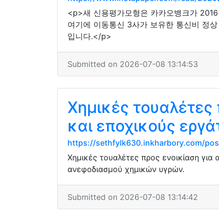
<p>새 신용평가모형은 카카오뱅크가 201
여기에 이동통신 3사가 보유한 통신비 정상
입니다.</p>
Submitted on 2026-07-08 13:14:53
Χημικές τουαλέτες 
και εποχικούς εργά
https://sethfylk630.inkharbory.com/posts
Χημικές τουαλέτες προς ενοικίαση για 
ανεφοδιασμού χημικών υγρών.
Submitted on 2026-07-08 13:14:42