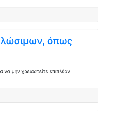
αλώσιμων, όπως
α να μην χρειαστείτε επιπλέον