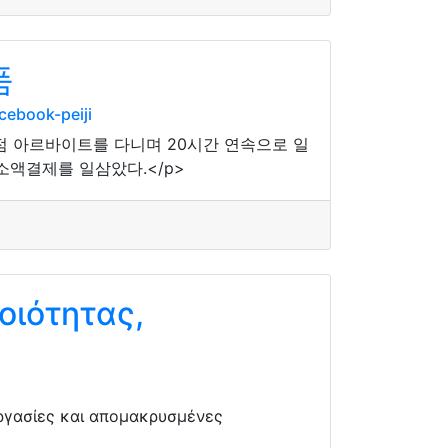
품
ebook-peiji
의점 아르바이트를 다니며 20시간 연속으로 일
소액결제를 일삼았다.</p>
οιότητας,
εργασίες και απομακρυσμένες