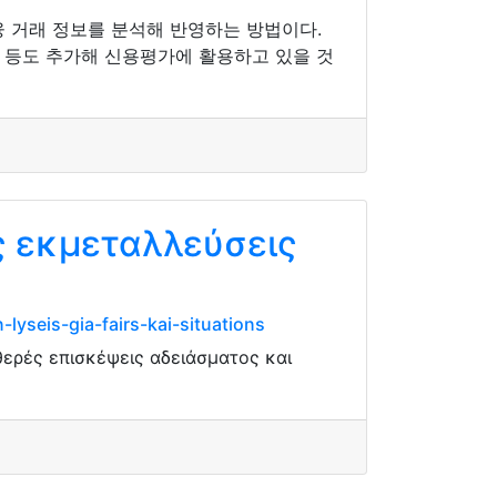
융 거래 정보를 분석해 반영하는 방법이다.
보 등도 추가해 신용평가에 활용하고 있을 것
ς εκμεταλλεύσεις
lyseis-gia-fairs-kai-situations
θερές επισκέψεις αδειάσματος και