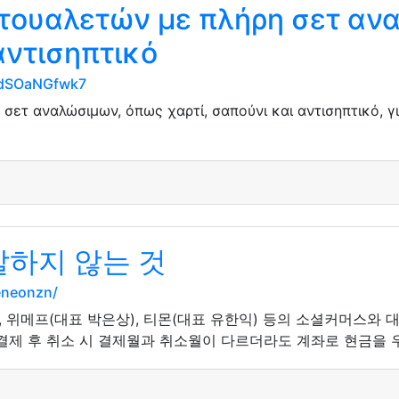
 τουαλετών με πλήρη σετ αν
αντισηπτικό
0-dSOaNGfwk7
σετ αναλώσιμων, όπως χαρτί, σαπούνι και αντισηπτικό, γι
말하지 않는 것
eneonzn/
, 위메프(대표 박은상), 티몬(대표 유한익) 등의 소셜커머스와 
제 후 취소 시 결제월과 취소월이 다르더라도 계좌로 현금을 우