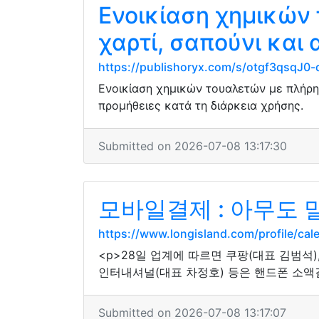
Ενοικίαση χημικών
χαρτί, σαπούνι και 
https://publishoryx.com/s/otgf3qsqJ
Ενοικίαση χημικών τουαλετών με πλήρη 
προμήθειες κατά τη διάρκεια χρήσης.
Submitted on 2026-07-08 13:17:30
모바일결제 : 아무도 
https://www.longisland.com/profile/cal
<p>28일 업계에 따르면 쿠팡(대표 김범석)
인터내셔널(대표 차정호) 등은 핸드폰 소액결
Submitted on 2026-07-08 13:17:07