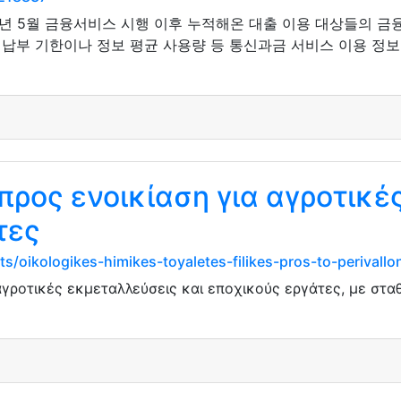
6년 5월 금융서비스 시행 이후 누적해온 대출 이용 대상들의 금
 납부 기한이나 정보 평균 사용량 등 통신과금 서비스 이용 정
προς ενοικίαση για αγροτικέ
τες
/oikologikes-himikes-toyaletes-filikes-pros-to-perivallon-
αγροτικές εκμεταλλεύσεις και εποχικούς εργάτες, με στα