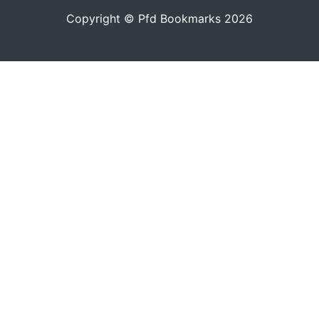
Copyright © Pfd Bookmarks 2026