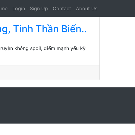
ome
Login
Sign Up
Contact
About Us
g, Tinh Thần Biến..
 truyện không spoil, điểm mạnh yếu kỹ