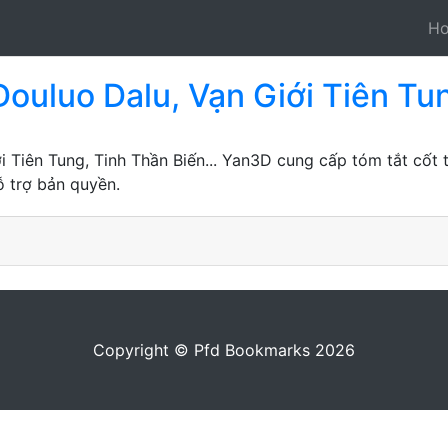
H
ouluo Dalu, Vạn Giới Tiên Tun
i Tiên Tung, Tinh Thần Biến... Yan3D cung cấp tóm tắt cốt
ỗ trợ bản quyền.
Copyright © Pfd Bookmarks 2026